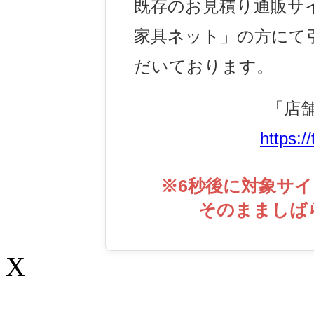
既存のお見積り通販サ
家具ネット」の方にて
だいております。
「店
https:/
※
6
秒後に対象サイ
そのまましば
X