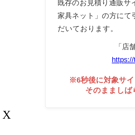
既存のお見積り通販サ
家具ネット」の方にて
だいております。
「店
https:/
※
6
秒後に対象サイ
そのまましば
X